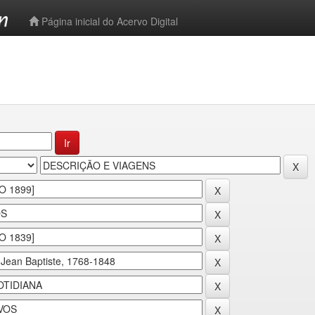
-->
Página inicial do Acervo Digital