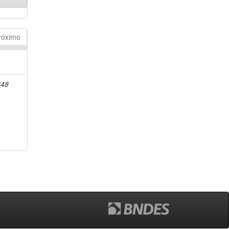
róximo
848