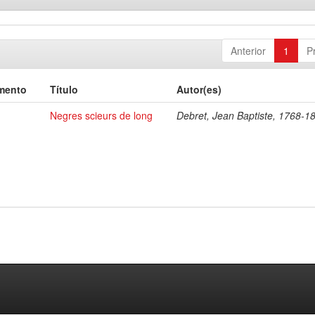
Anterior
1
P
mento
Título
Autor(es)
Negres scieurs de long
Debret, Jean Baptiste, 1768-1