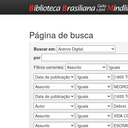
Skip
navigation
Página de busca
Buscar em:
por
Filtros correntes: