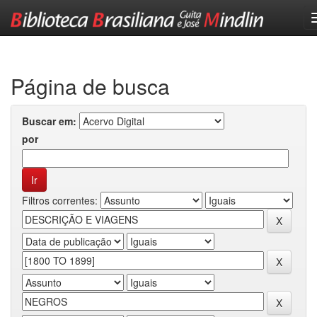
Skip
navigation
Página de busca
Buscar em:
por
Filtros correntes: