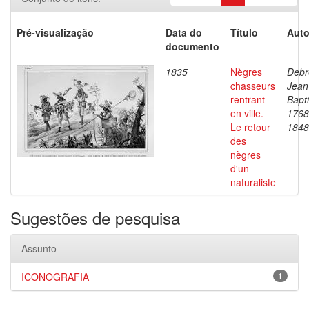
Pré-visualização
Data do
Título
Auto
documento
1835
Nègres
Debr
chasseurs
Jean
rentrant
Bapti
en ville.
1768
Le retour
1848
des
nègres
d'un
naturaliste
Sugestões de pesquisa
Assunto
ICONOGRAFIA
1