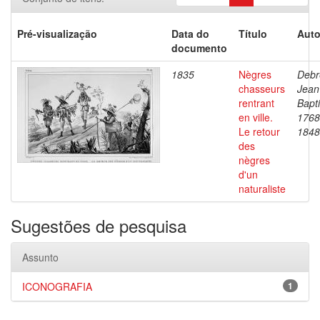
Pré-visualização
Data do
Título
Auto
documento
1835
Nègres
Debr
chasseurs
Jean
rentrant
Bapti
en ville.
1768
Le retour
1848
des
nègres
d'un
naturaliste
Sugestões de pesquisa
Assunto
ICONOGRAFIA
1