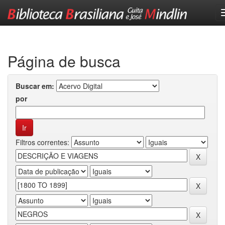
Skip
navigation
Página de busca
Buscar em:
por
Filtros correntes: