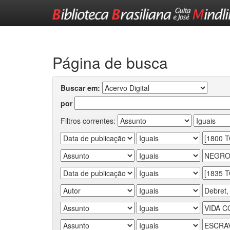
Skip
navigation
Página de busca
Buscar em:
por
Filtros correntes: