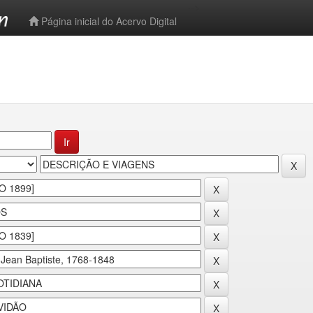
-->
Página inicial do Acervo Digital