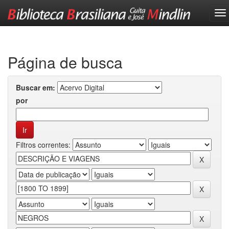
Skip
navigation
Página de busca
Buscar em:
por
Filtros correntes: