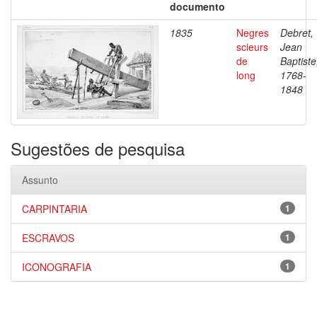
documento
1835
Negres
Debret,
scieurs
Jean
de
Baptiste
long
1768-
1848
Sugestões de pesquisa
Assunto
CARPINTARIA
1
ESCRAVOS
1
ICONOGRAFIA
1