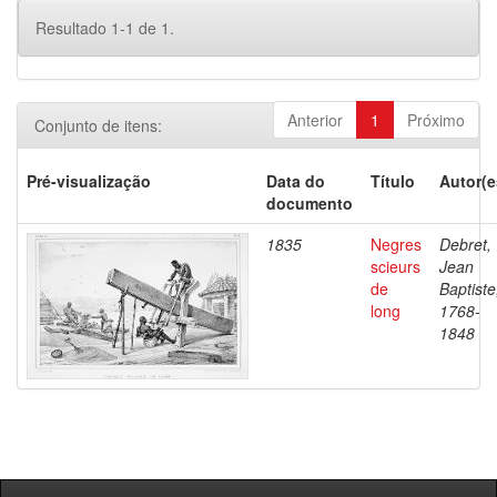
Resultado 1-1 de 1.
Anterior
1
Próximo
Conjunto de itens:
Pré-visualização
Data do
Título
Autor(e
documento
1835
Negres
Debret,
scieurs
Jean
de
Baptiste
long
1768-
1848