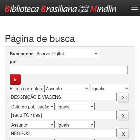
Skip
navigation
Página de busca
Buscar em:
por
Filtros correntes: