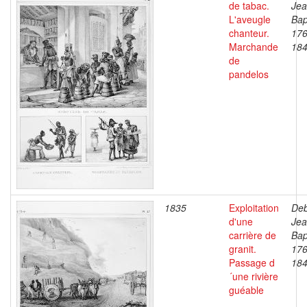
de tabac.
Je
L'aveugle
Bap
chanteur.
176
Marchande
18
de
pandelos
1835
Exploitation
Deb
d'une
Je
carrière de
Bap
granit.
176
Passage d
18
´une rivière
guéable