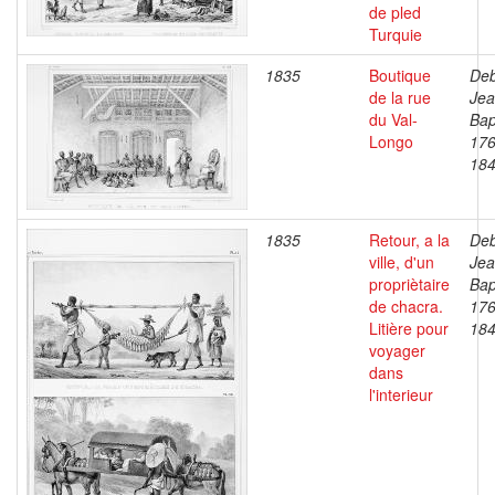
de pled
Turquie
1835
Boutique
Deb
de la rue
Je
du Val-
Bap
Longo
176
18
1835
Retour, a la
Deb
ville, d'un
Je
propriètaire
Bap
de chacra.
176
Litière pour
18
voyager
dans
l'interieur