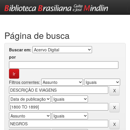
Skip
navigation
Página de busca
Buscar em:
por
Filtros correntes: