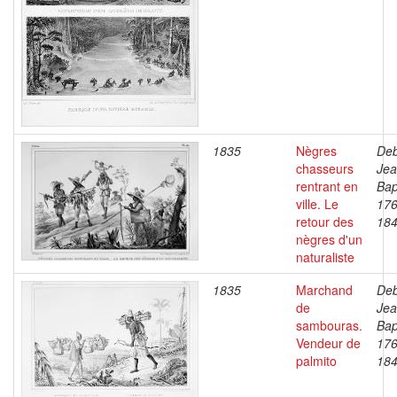
1835
Nègres
Deb
chasseurs
Je
rentrant en
Bap
ville. Le
176
retour des
18
nègres d'un
naturaliste
1835
Marchand
Deb
de
Je
sambouras.
Bap
Vendeur de
176
palmito
18