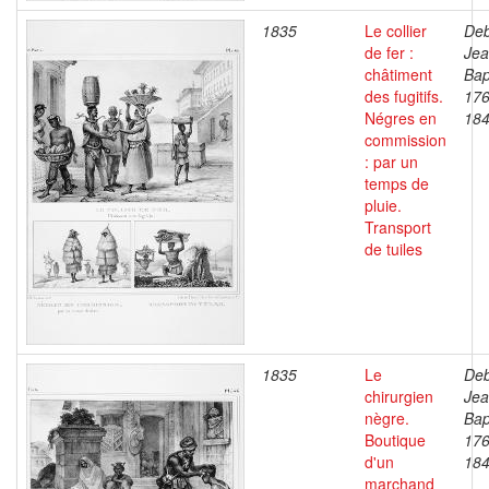
1835
Le collier
Deb
de fer :
Je
châtiment
Bap
des fugitifs.
176
Négres en
18
commission
: par un
temps de
pluie.
Transport
de tuiles
1835
Le
Deb
chirurgien
Je
nègre.
Bap
Boutique
176
d'un
18
marchand