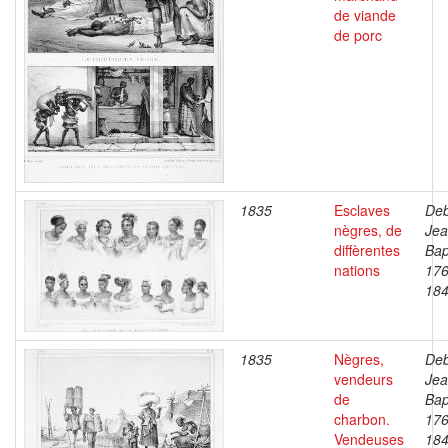
de viande
de porc
1835
Esclaves
Deb
nègres, de
Je
diffèrentes
Bap
nations
176
18
1835
Nègres,
Deb
vendeurs
Je
de
Bap
charbon.
176
Vendeuses
18