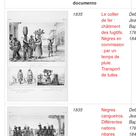
documento
1835
Le collier
Deb
de fer :
Je
châtiment
Bap
des fugitifs.
176
Négres en
18
commission
: par un
temps de
pluie.
Transport
de tuiles
1835
Negres
Deb
cangueiros.
Je
Différentes
Bap
nations
176
nègres
18