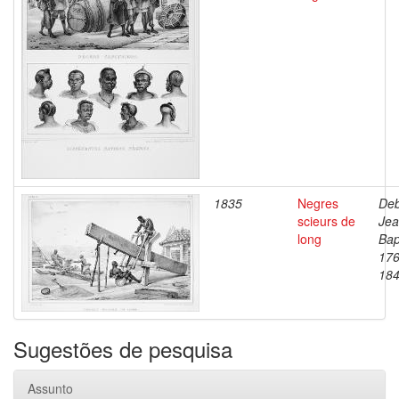
1835
Negres
Deb
scieurs de
Je
long
Bap
176
18
Sugestões de pesquisa
Assunto