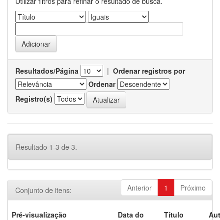
Utilizar filtros para refinar o resultado de busca.
Resultados/Página
|
Ordenar registros por
Ordenar
Registro(s)
Resultado 1-3 de 3.
Anterior
1
Próximo
Conjunto de itens:
Pré-visualização
Data do
Título
Aut