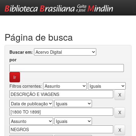
Skip
navigation
Página de busca
Buscar em:
por
Filtros correntes: