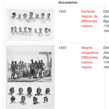
documento
1835
Esclaves
Deb
nègres, de
Jea
diffèrentes
Bap
nations
176
184
1835
Negres
Deb
cangueiros.
Jea
Différentes
Bap
nations
176
nègres
184