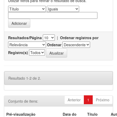
Utilizar filtros para refinar o resultado de busca.
Resultados/Página
|
Ordenar registros por
Ordenar
Registro(s)
Resultado 1-2 de 2.
Anterior
1
Próximo
Conjunto de itens:
Pré-visualização
Data do
Título
Aut