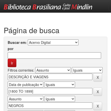
Skip
navigation
Página de busca
Buscar em:
por
Filtros correntes: