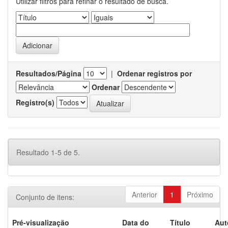
Utilizar filtros para refinar o resultado de busca.
Resultados/Página
|
Ordenar registros por
Ordenar
Registro(s)
Resultado 1-5 de 5.
Anterior
1
Próximo
Conjunto de itens:
Pré-visualização
Data do
Título
Aut