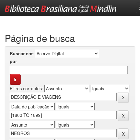
Skip
navigation
Página de busca
Buscar em:
por
Filtros correntes: