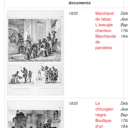
documento
1835
Marchand
Deb
de tabac.
Jea
L'aveugle
Bapt
chanteur.
176
Marchande
184
de
pandelos
1835
Le
Deb
chirurgien
Jea
nègre.
Bapt
Boutique
176
d'un
184