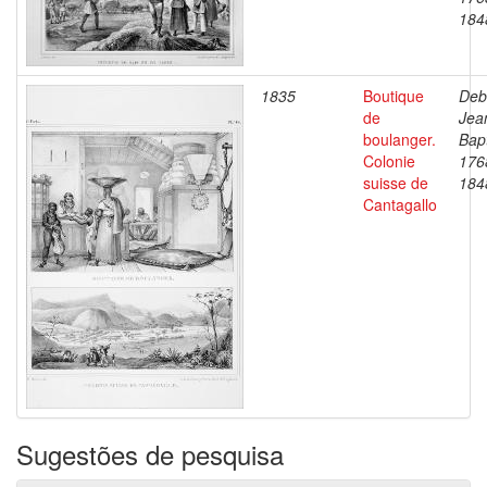
184
1835
Boutique
Deb
de
Jea
boulanger.
Bapt
Colonie
176
suisse de
184
Cantagallo
Sugestões de pesquisa