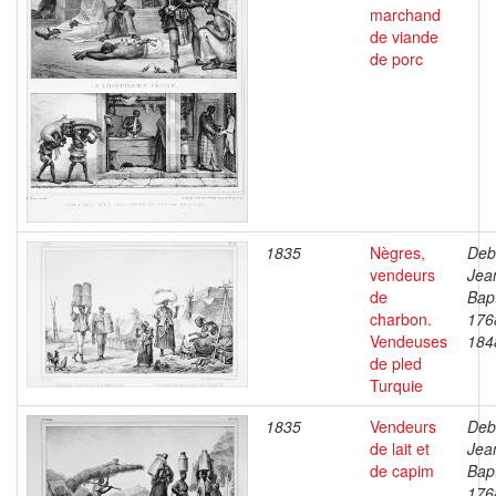
marchand
de viande
de porc
1835
Nègres,
Deb
vendeurs
Jea
de
Bapt
charbon.
176
Vendeuses
184
de pled
Turquie
1835
Vendeurs
Deb
de lait et
Jea
de capim
Bapt
176