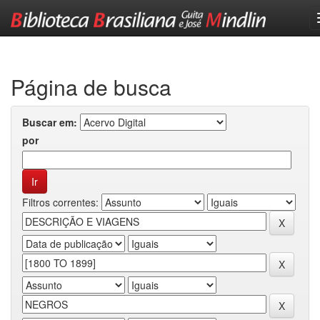
Skip
navigation
Página de busca
Buscar em:
por
Filtros correntes: