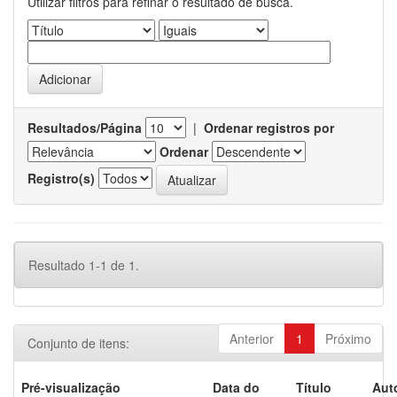
Utilizar filtros para refinar o resultado de busca.
Resultados/Página
|
Ordenar registros por
Ordenar
Registro(s)
Resultado 1-1 de 1.
Anterior
1
Próximo
Conjunto de itens:
Pré-visualização
Data do
Título
Aut