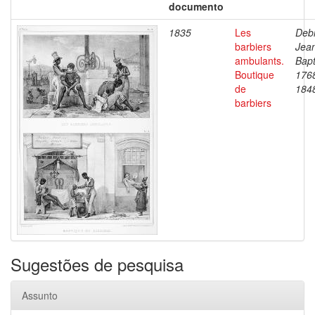
documento
1835
Les
Debr
barbiers
Jea
ambulants.
Bapt
Boutique
176
de
184
barbiers
Sugestões de pesquisa
Assunto