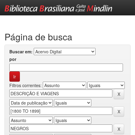
Skip
navigation
Página de busca
Buscar em:
por
Filtros correntes: