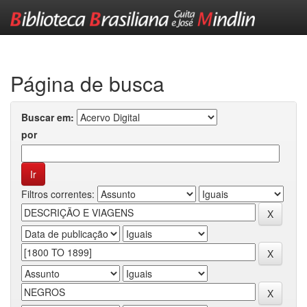
Skip
navigation
Página de busca
Buscar em:
por
Filtros correntes: