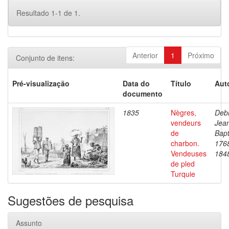
Resultado 1-1 de 1.
Anterior
1
Próximo
Conjunto de itens:
Pré-visualização
Data do
Título
Aut
documento
1835
Nègres,
Debr
vendeurs
Jea
de
Bapt
charbon.
176
Vendeuses
184
de pled
Turquie
Sugestões de pesquisa
Assunto