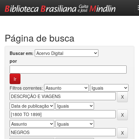
Skip
navigation
Página de busca
Buscar em:
por
Filtros correntes: