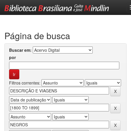
Skip
navigation
Página de busca
Buscar em:
por
Filtros correntes: