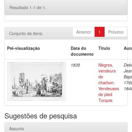
Resultado 1-1 de 1.
Anterior
1
Próximo
Conjunto de itens:
Pré-visualização
Data do
Título
Aut
documento
1835
Nègres,
Debr
vendeurs
Jea
de
Bapt
charbon.
176
Vendeuses
184
de pled
Turquie
Sugestões de pesquisa
Assunto