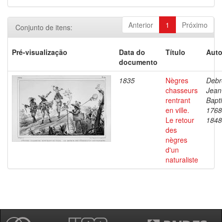
Anterior
1
Próximo
Conjunto de itens:
Pré-visualização
Data do
Título
Auto
documento
1835
Nègres
Debr
chasseurs
Jean
rentrant
Bapti
en ville.
1768
Le retour
1848
des
nègres
d'un
naturaliste