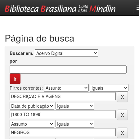
Skip
navigation
Página de busca
Buscar em:
por
Filtros correntes: