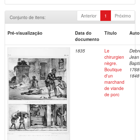
Anterior
1
Próximo
Conjunto de itens:
Pré-visualização
Data do
Título
Auto
documento
1835
Le
Debre
chirurgien
Jean
nègre.
Bapti
Boutique
1768
d'un
1848
marchand
de viande
de porc