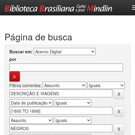
Skip
navigation
Página de busca
Buscar em:
por
Filtros correntes: