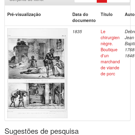
Pré-visualização
Data do
Título
Auto
documento
1835
Le
Debre
chirurgien
Jean
nègre.
Bapti
Boutique
1768
d'un
1848
marchand
de viande
de porc
Sugestões de pesquisa