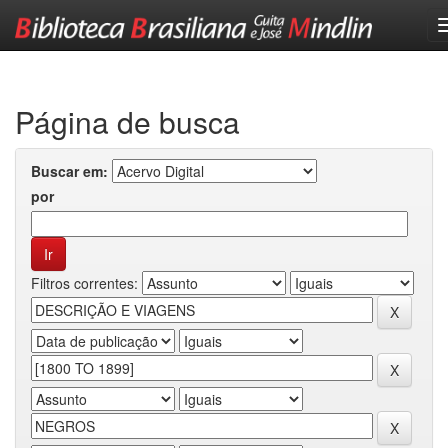
Skip
navigation
Página de busca
Buscar em:
por
Filtros correntes: