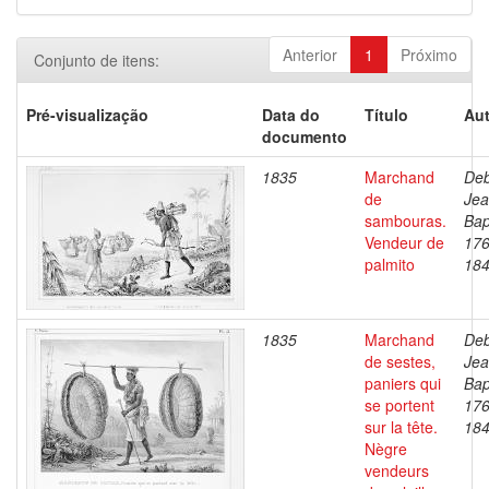
Anterior
1
Próximo
Conjunto de itens:
Pré-visualização
Data do
Título
Aut
documento
1835
Marchand
Deb
de
Je
sambouras.
Bap
Vendeur de
176
palmito
18
1835
Marchand
Deb
de sestes,
Je
paniers qui
Bap
se portent
176
sur la tête.
18
Nègre
vendeurs