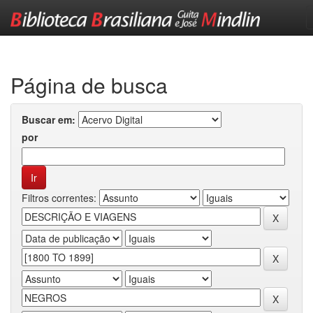
Skip
navigation
Página de busca
Buscar em:
por
Filtros correntes: