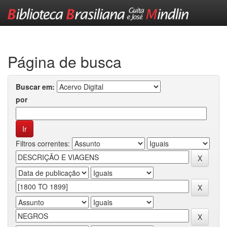
Skip
navigation
Página de busca
Buscar em:
por
Filtros correntes: