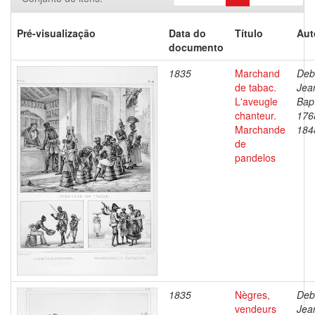
Pré-visualização
Data do
Título
Aut
documento
1835
Marchand
Deb
de tabac.
Jea
L'aveugle
Bapt
chanteur.
176
Marchande
184
de
pandelos
1835
Nègres,
Deb
vendeurs
Jea