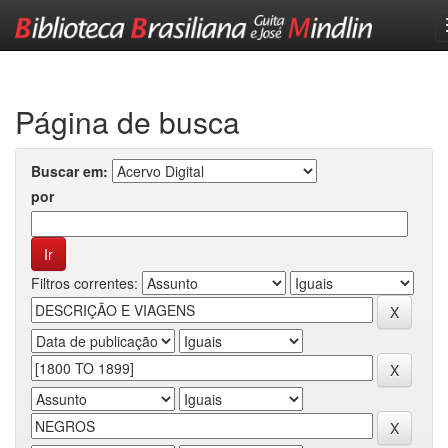
Skip
navigation
Página de busca
Buscar em:
por
Filtros correntes: