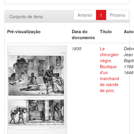
Anterior
1
Próximo
Conjunto de itens:
Pré-visualização
Data do
Título
Auto
documento
1835
Le
Debre
chirurgien
Jean
nègre.
Bapti
Boutique
1768
d'un
1848
marchand
de viande
de porc