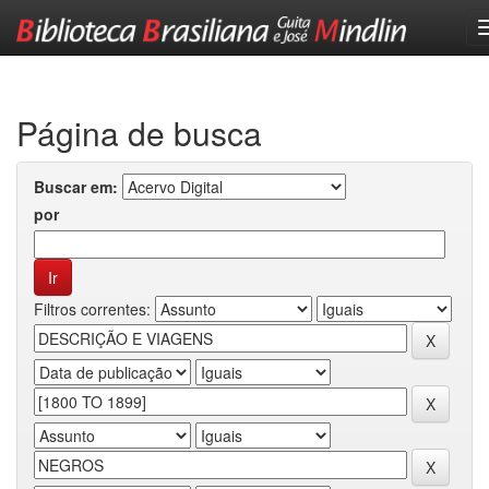
Skip
navigation
Página de busca
Buscar em:
por
Filtros correntes: