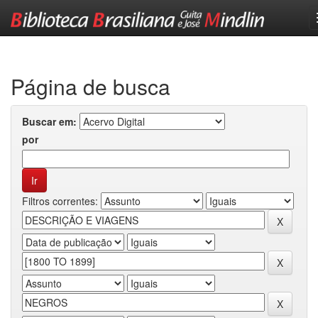
Skip
navigation
Página de busca
Buscar em:
por
Filtros correntes: