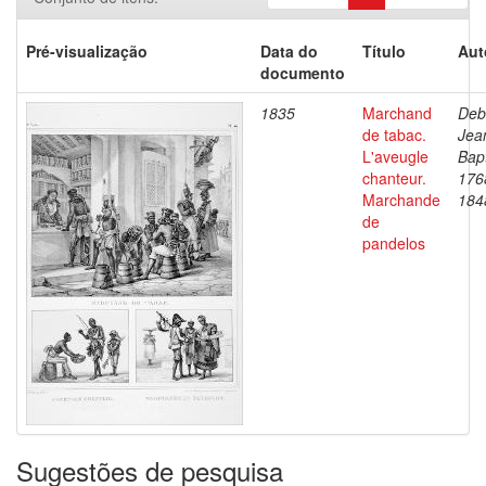
Pré-visualização
Data do
Título
Aut
documento
1835
Marchand
Deb
de tabac.
Jea
L'aveugle
Bapt
chanteur.
176
Marchande
184
de
pandelos
Sugestões de pesquisa