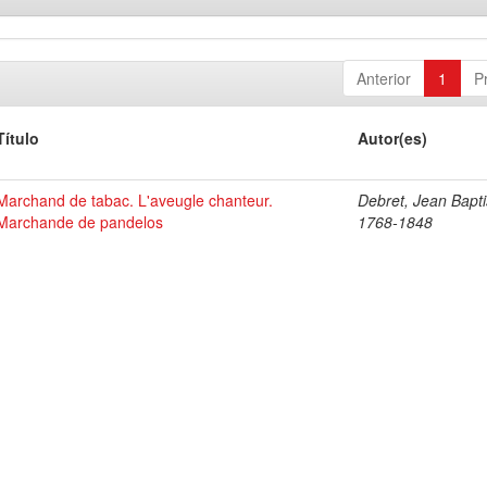
Anterior
1
P
Título
Autor(es)
Marchand de tabac. L'aveugle chanteur.
Debret, Jean Bapti
Marchande de pandelos
1768-1848