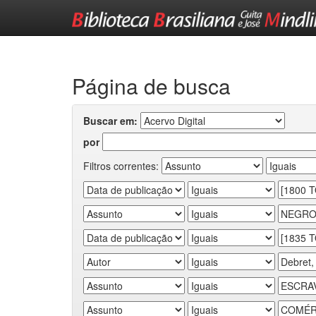
Skip
navigation
Página de busca
Buscar em:
por
Filtros correntes: