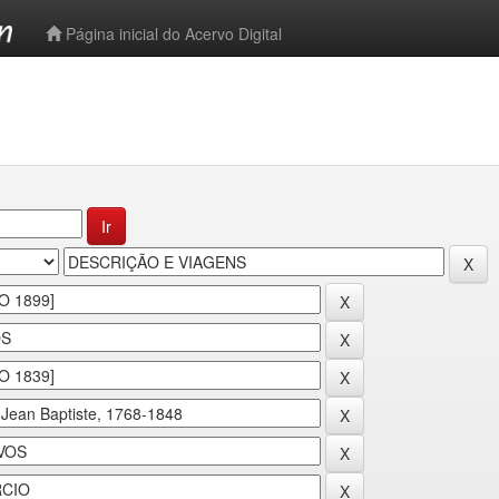
-->
Página inicial do Acervo Digital