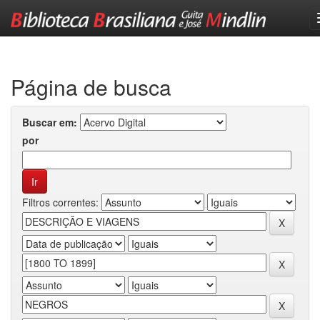
Skip
navigation
Página de busca
Buscar em:
por
Filtros correntes: