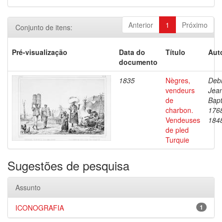
Anterior
1
Próximo
Conjunto de itens:
Pré-visualização
Data do
Título
Aut
documento
1835
Nègres,
Debr
vendeurs
Jea
de
Bapt
charbon.
176
Vendeuses
184
de pled
Turquie
Sugestões de pesquisa
Assunto
ICONOGRAFIA
1