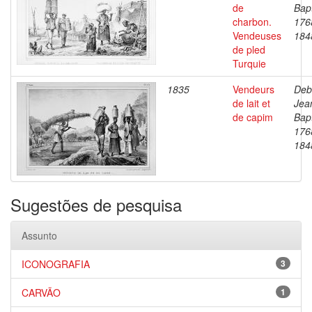
de
Bapt
charbon.
176
Vendeuses
184
de pled
Turquie
1835
Vendeurs
Deb
de lait et
Jea
de capim
Bapt
176
184
Sugestões de pesquisa
Assunto
ICONOGRAFIA
3
CARVÃO
1