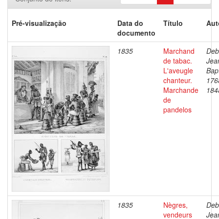
Pré-visualização
Data do
Título
Aut
documento
1835
Marchand
Deb
de tabac.
Jea
L'aveugle
Bapt
chanteur.
176
Marchande
184
de
pandelos
1835
Nègres,
Deb
vendeurs
Jea