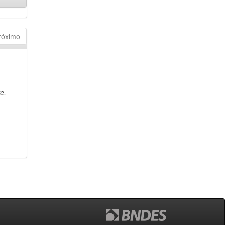
róximo
e,