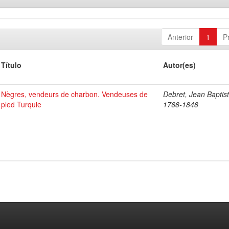
Anterior
1
P
Título
Autor(es)
Nègres, vendeurs de charbon. Vendeuses de
Debret, Jean Baptist
pled Turquie
1768-1848