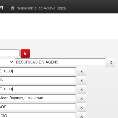
-->
Página inicial do Acervo Digital