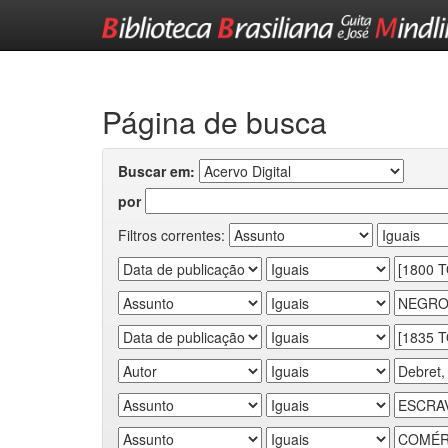
Skip
navigation
Página de busca
Buscar em:
por
Filtros correntes: