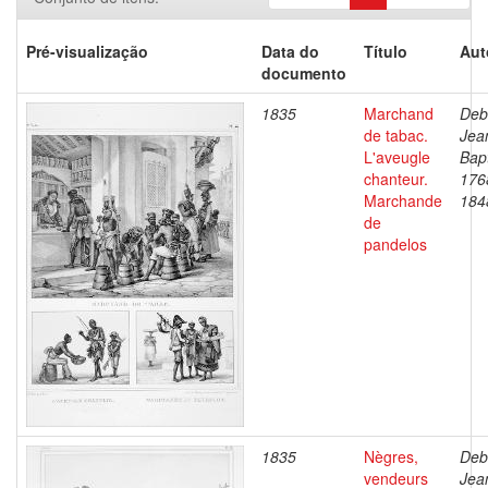
Pré-visualização
Data do
Título
Aut
documento
1835
Marchand
Deb
de tabac.
Jea
L'aveugle
Bapt
chanteur.
176
Marchande
184
de
pandelos
1835
Nègres,
Deb
vendeurs
Jea