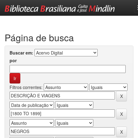
Skip
navigation
Página de busca
Buscar em:
por
Filtros correntes: