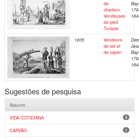
de
Bapt
charbon.
176
Vendeuses
184
de pled
Turquie
1835
Vendeurs
Deb
de lait et
Jea
de capim
Bapt
176
184
Sugestões de pesquisa
Assunto
VIDA COTIDIANA
3
CARVÃO
1