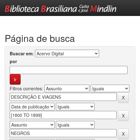
Skip
navigation
Página de busca
Buscar em:
por
Filtros correntes: