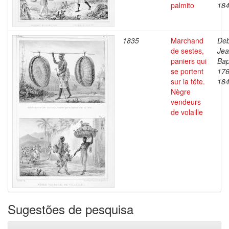
palmito
18
1835
Marchand
Deb
de sestes,
Je
paniers qui
Bap
se portent
176
sur la tête.
18
Nègre
vendeurs
de volaille
Sugestões de pesquisa