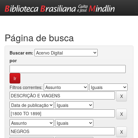
Skip
navigation
Página de busca
Buscar em:
por
Filtros correntes: