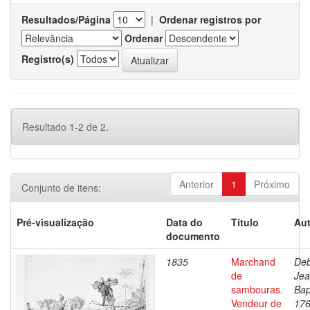
Resultados/Página
|
Ordenar registros por
Ordenar
Registro(s)
Resultado 1-2 de 2.
Anterior
1
Próximo
Conjunto de itens:
Pré-visualização
Data do
Título
Aut
documento
1835
Marchand
Deb
de
Je
sambouras.
Bap
Vendeur de
176