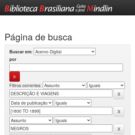
Skip
navigation
Página de busca
Buscar em:
por
Filtros correntes: