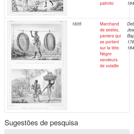
palmito
18
1835
Marchand
Deb
de sestes,
Je
paniers qui
Bap
se portent
176
sur la tête.
18
Nègre
vendeurs
de volaille
Sugestões de pesquisa