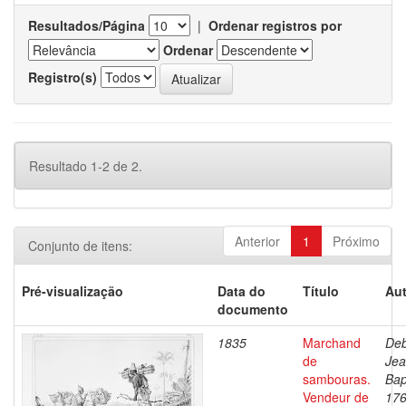
Resultados/Página
|
Ordenar registros por
Ordenar
Registro(s)
Resultado 1-2 de 2.
Anterior
1
Próximo
Conjunto de itens:
Pré-visualização
Data do
Título
Aut
documento
1835
Marchand
Deb
de
Je
sambouras.
Bap
Vendeur de
176