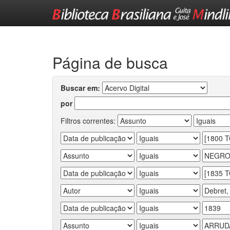
Skip
navigation
Página de busca
Buscar em:
por
Filtros correntes: