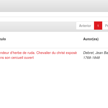
Anterior
1
P
tulo
Autor(es)
ndeur d'herbe de ruda. Chevalier du christ exposè
Debret, Jean Bap
ns son cercueil ouvert
1768-1848