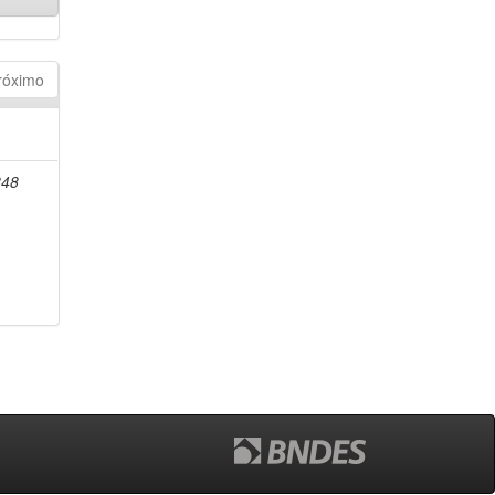
róximo
848