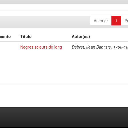
Anterior
1
P
mento
Título
Autor(es)
Negres scieurs de long
Debret, Jean Baptiste, 1768-1