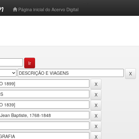
-->
Página inicial do Acervo Digital