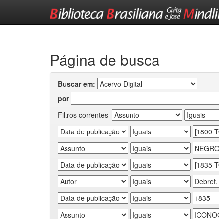
Skip
navigation
Página de busca
Buscar em:
por
Filtros correntes: