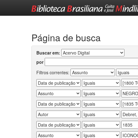
Skip
navigation
Página de busca
Buscar em:
por
Filtros correntes: