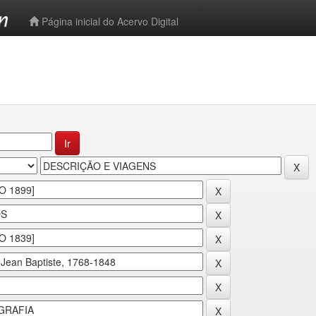
-->
Página inicial do Acervo Digital