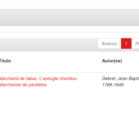
Anterior
1
P
Título
Autor(es)
Marchand de tabac. L'aveugle chanteur.
Debret, Jean Bapti
Marchande de pandelos
1768-1848