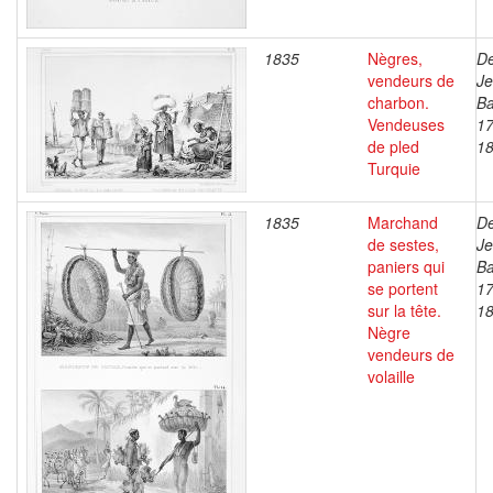
1835
Nègres,
De
vendeurs de
J
charbon.
Ba
Vendeuses
17
de pled
1
Turquie
1835
Marchand
De
de sestes,
J
paniers qui
Ba
se portent
17
sur la tête.
1
Nègre
vendeurs de
volaille