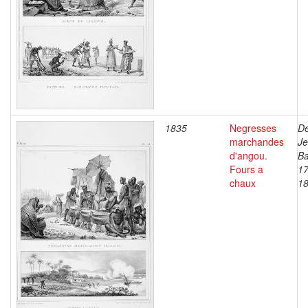
1835
Negresses
De
marchandes
J
d'angou.
Ba
Fours a
17
chaux
1