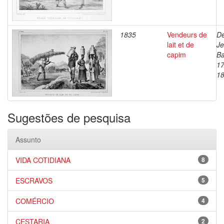
1835
Vendeurs de
De
lait et de
J
capim
Ba
17
1
Sugestões de pesquisa
Assunto
VIDA COTIDIANA
8
ESCRAVOS
5
COMÉRCIO
4
CESTARIA
2