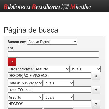
Skip
navigation
Página de busca
Buscar em:
por
Filtros correntes: