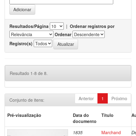
Resultados/Página
|
Ordenar registros por
Ordenar
Registro(s)
Resultado 1-8 de 8.
Anterior
1
Próximo
Conjunto de itens:
Pré-visualização
Data do
Título
Au
documento
1835
Marchand
De