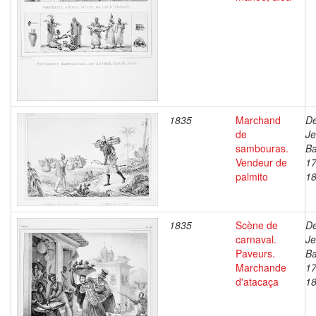
1835
Marchand
De
de
J
sambouras.
Ba
Vendeur de
17
palmito
1
1835
Scène de
De
carnaval.
J
Paveurs.
Ba
Marchande
17
d'atacaça
1