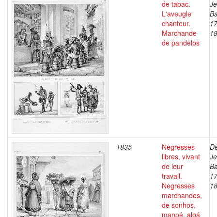
de tabac.
J
L'aveugle
Ba
chanteur.
17
Marchande
1
de pandelos
1835
Negresses
De
libres, vivant
J
de leur
Ba
travail.
17
Negresses
1
marchandes,
de sonhos,
manoé, aloá