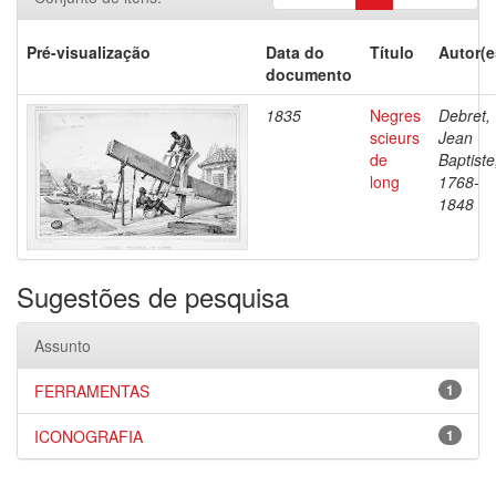
Pré-visualização
Data do
Título
Autor(e
documento
1835
Negres
Debret,
scieurs
Jean
de
Baptiste
long
1768-
1848
Sugestões de pesquisa
Assunto
FERRAMENTAS
1
ICONOGRAFIA
1