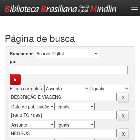
Skip
navigation
Página de busca
Buscar em:
por
Filtros correntes: