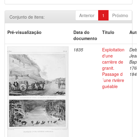
Anterior
1
Próximo
Conjunto de itens:
Pré-visualização
Data do
Título
Aut
documento
1835
Exploitation
Deb
d'une
Jea
carrière de
Bapt
granit.
176
Passage d
184
´une rivière
guéable