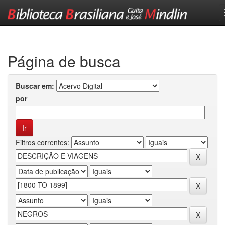
Skip
navigation
Página de busca
Buscar em:
por
Filtros correntes: