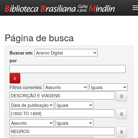
Skip
navigation
Página de busca
Buscar em:
por
Filtros correntes: