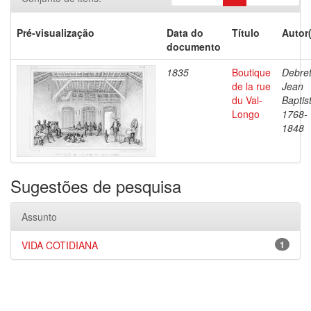
Pré-visualização
Data do
Título
Autor
documento
1835
Boutique
Debret
de la rue
Jean
du Val-
Baptis
Longo
1768-
1848
Sugestões de pesquisa
Assunto
VIDA COTIDIANA
1