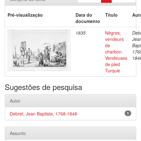
Pré-visualização
Data do
Título
Aut
documento
1835
Nègres,
Debr
vendeurs
Jea
de
Bapt
charbon.
176
Vendeuses
184
de pled
Turquie
Sugestões de pesquisa
Autor
Debret, Jean Baptiste, 1768-1848
1
Assunto