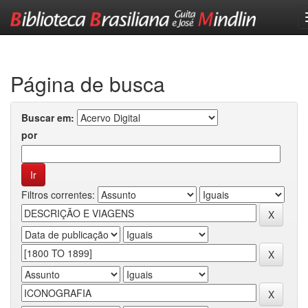
Skip
navigation
Página de busca
Buscar em:
por
Filtros correntes: