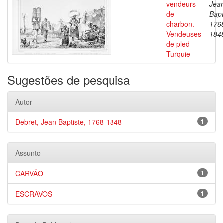
vendeurs
Jea
de
Bapt
charbon.
176
Vendeuses
184
de pled
Turquie
Sugestões de pesquisa
Autor
Debret, Jean Baptiste, 1768-1848
1
Assunto
CARVÃO
1
ESCRAVOS
1