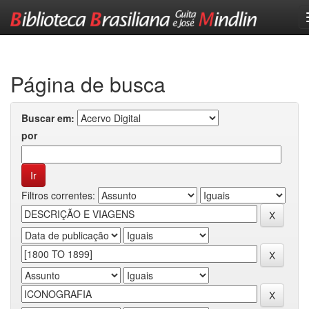
Skip
navigation
Página de busca
Buscar em:
por
Filtros correntes: