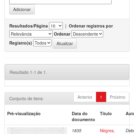
Resultados/Página
|
Ordenar registros por
Ordenar
Registro(s)
Resultado 1-1 de 1.
Anterior
1
Próximo
Conjunto de itens:
Pré-visualização
Data do
Título
Aut
documento
1835
Nègres,
Debr