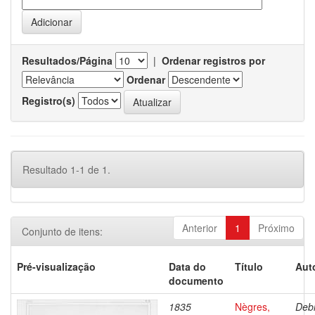
Resultados/Página
|
Ordenar registros por
Ordenar
Registro(s)
Resultado 1-1 de 1.
Anterior
1
Próximo
Conjunto de itens:
Pré-visualização
Data do
Título
Aut
documento
1835
Nègres,
Debr