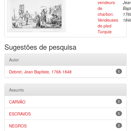
vendeurs
Jea
de
Bapt
charbon.
176
Vendeuses
184
de pled
Turquie
Sugestões de pesquisa
Autor
Debret, Jean Baptiste, 1768-1848
1
Assunto
CARVÃO
1
ESCRAVOS
1
NEGROS
1