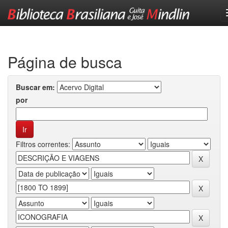
Skip
navigation
Página de busca
Buscar em:
por
Filtros correntes: