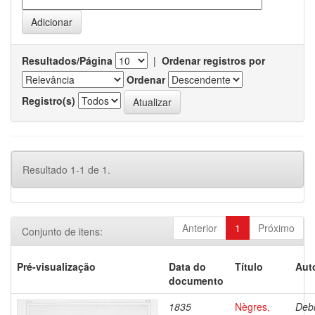
Resultados/Página
|
Ordenar registros por
Ordenar
Registro(s)
Resultado 1-1 de 1.
Anterior
1
Próximo
Conjunto de itens:
Pré-visualização
Data do
Título
Aut
documento
1835
Nègres,
Debr