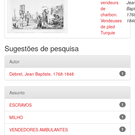
vendeurs
Jea
de
Bapt
charbon.
176
Vendeuses
184
de pled
Turquie
Sugestões de pesquisa
Autor
Debret, Jean Baptiste, 1768-1848
1
Assunto
ESCRAVOS
1
MILHO
1
VENDEDORES AMBULANTES
1