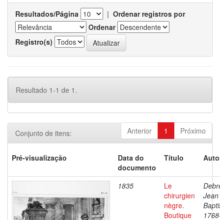
Resultados/Página
|
Ordenar registros por
Ordenar
Registro(s)
Resultado 1-1 de 1.
Anterior
1
Próximo
Conjunto de itens:
Pré-visualização
Data do
Título
Auto
documento
1835
Le
Debre
chirurgien
Jean
nègre.
Bapti
Boutique
1768