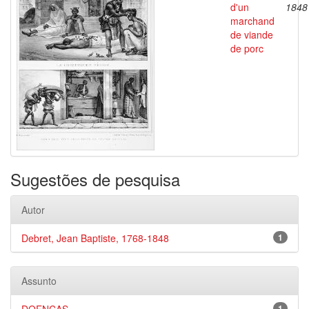
d'un
1848
marchand
de viande
de porc
Sugestões de pesquisa
Autor
Debret, Jean Baptiste, 1768-1848
1
Assunto
1