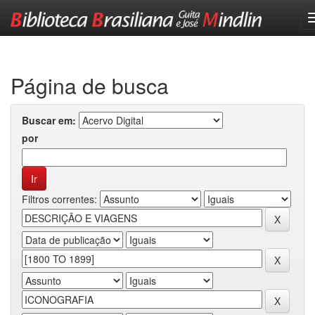
Skip
navigation
Página de busca
Buscar em:
por
Filtros correntes: