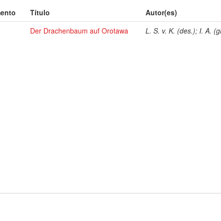
mento
Título
Autor(es)
Der Drachenbaum auf Orotawa
L. S. v. K. (des.); I. A. (g