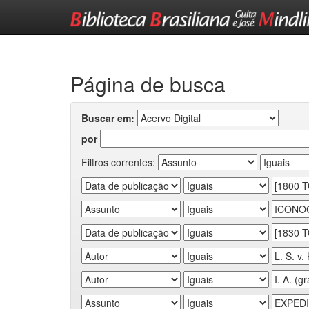
Skip
navigation
Página de busca
Buscar em:
por
Filtros correntes: