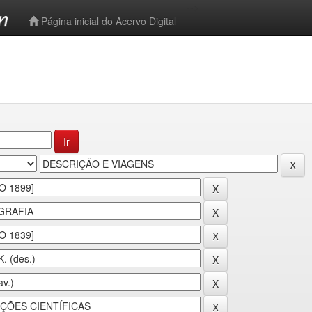
-->
Página inicial do Acervo Digital