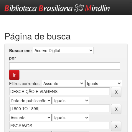
Skip
navigation
Página de busca
Buscar em:
por
Filtros correntes: