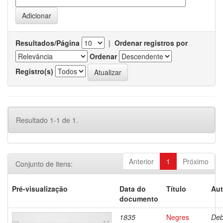
Resultados/Página
|
Ordenar registros por
Ordenar
Registro(s)
Resultado 1-1 de 1.
Anterior
1
Próximo
Conjunto de itens:
Pré-visualização
Data do
Título
Aut
documento
1835
Negres
Deb