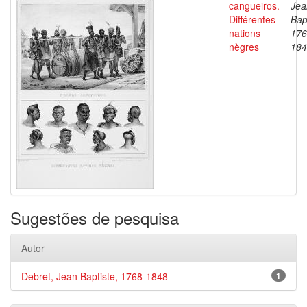
cangueiros.
Jea
Différentes
Bap
nations
176
nègres
184
Sugestões de pesquisa
Autor
Debret, Jean Baptiste, 1768-1848
1