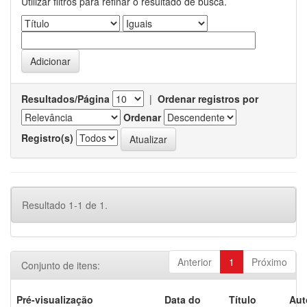
Utilizar filtros para refinar o resultado de busca.
Resultados/Página
|
Ordenar registros por
Ordenar
Registro(s)
Resultado 1-1 de 1.
Anterior
1
Próximo
Conjunto de itens:
Pré-visualização
Data do
Título
Aut