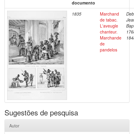
documento
1835
Marchand
Deb
de tabac.
Jea
L'aveugle
Bapt
chanteur.
176
Marchande
184
de
pandelos
Sugestões de pesquisa
Autor