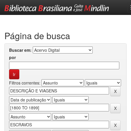
Skip
navigation
Página de busca
Buscar em:
por
Filtros correntes: