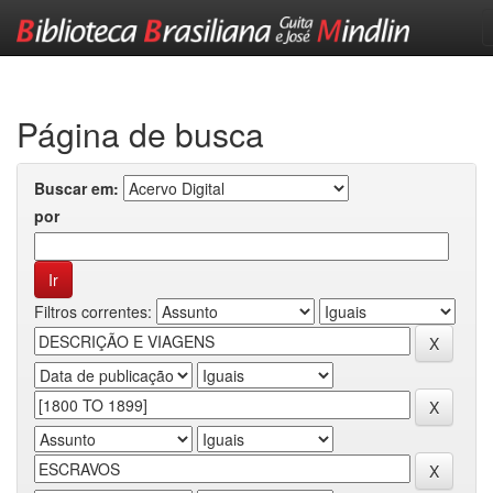
Skip
navigation
Página de busca
Buscar em:
por
Filtros correntes: