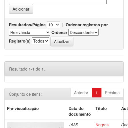
Resultados/Página
|
Ordenar registros por
Ordenar
Registro(s)
Resultado 1-1 de 1.
Anterior
1
Próximo
Conjunto de itens:
Pré-visualização
Data do
Título
Aut
documento
1835
Negres
Deb