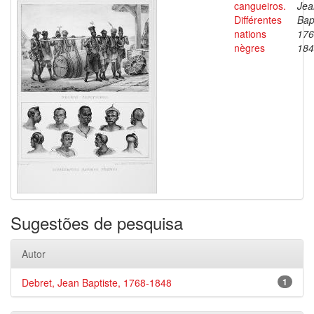
cangueiros.
Jea
Différentes
Bap
nations
176
nègres
184
Sugestões de pesquisa
Autor
Debret, Jean Baptiste, 1768-1848
1