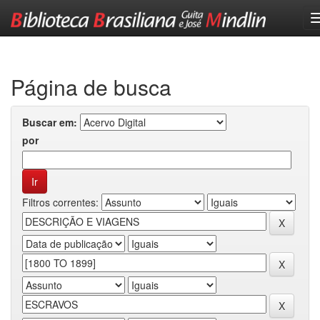
Skip
navigation
Página de busca
Buscar em:
por
Filtros correntes: