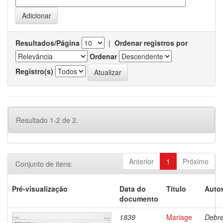
Resultados/Página
|
Ordenar registros por
Ordenar
Registro(s)
Resultado 1-2 de 2.
Anterior
1
Próximo
Conjunto de itens:
Pré-visualização
Data do
Título
Autor
documento
1839
Mariage
Debre