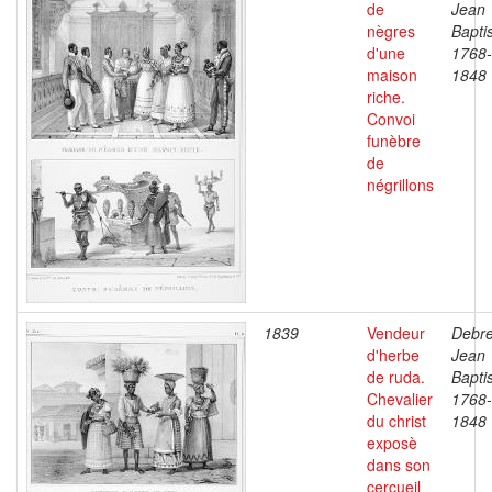
de
Jean
nègres
Baptis
d'une
1768-
maison
1848
riche.
Convoi
funèbre
de
négrillons
1839
Vendeur
Debre
d'herbe
Jean
de ruda.
Baptis
Chevalier
1768-
du christ
1848
exposè
dans son
cercueil