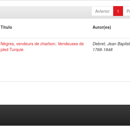
Anterior
1
P
Título
Autor(es)
Nègres, vendeurs de charbon. Vendeuses de
Debret, Jean Baptist
pled Turquie
1768-1848