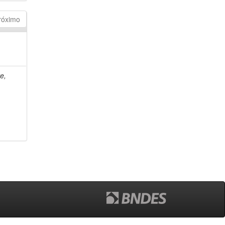
róximo
e,