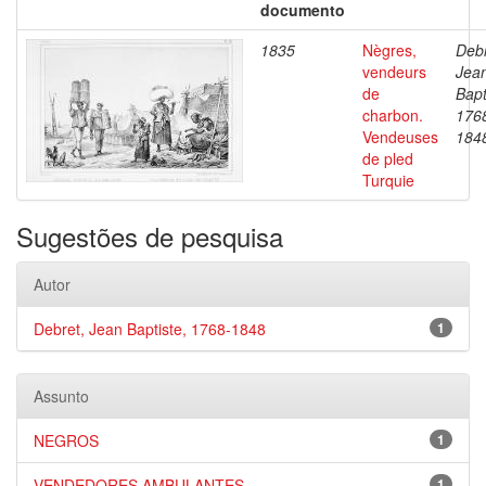
documento
1835
Nègres,
Debr
vendeurs
Jea
de
Bapt
charbon.
176
Vendeuses
184
de pled
Turquie
Sugestões de pesquisa
Autor
Debret, Jean Baptiste, 1768-1848
1
Assunto
NEGROS
1
VENDEDORES AMBULANTES
1