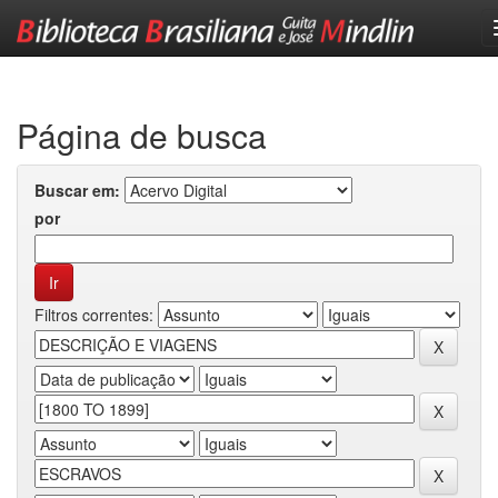
Skip
navigation
Página de busca
Buscar em:
por
Filtros correntes: