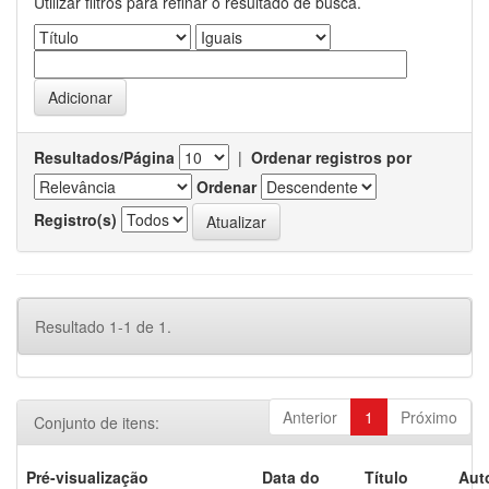
Utilizar filtros para refinar o resultado de busca.
Resultados/Página
|
Ordenar registros por
Ordenar
Registro(s)
Resultado 1-1 de 1.
Anterior
1
Próximo
Conjunto de itens:
Pré-visualização
Data do
Título
Aut